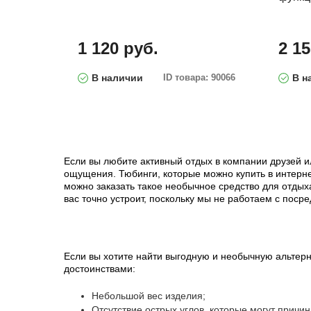
1 120 руб.
2 15
В наличии
ID товара: 90066
В н
Если вы любите активный отдых в компании друзей и
ощущения. Тюбинги, которые можно купить в интерне
можно заказать такое необычное средство для отдыха
вас точно устроит, поскольку мы не работаем с пос
Если вы хотите найти выгодную и необычную альтерн
достоинствами:
Небольшой вес изделия;
Отсутствие острых углов, которые могут причин