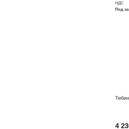
НДС
Под за
Тюбин
4 23