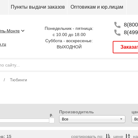
Пункты выдачи заказов
Оптовикам и юр.лицам
8(800
Понедельник - пятница:
ль-Монте
8(499
с 10.00 до 18.00
Суббота - воскресенье:
.ru
ВЫХОДНОЙ
Заказа
Тюбинги
Производитель
цв
р.
Все
В
в: 15
сортировать по:
цене
н