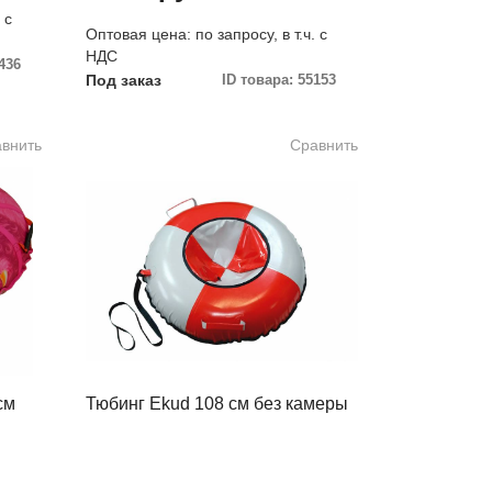
 с
Оптовая цена: по запросу, в т.ч. с
НДС
436
Под заказ
ID товара: 55153
внить
Сравнить
см
Тюбинг Ekud 108 см без камеры