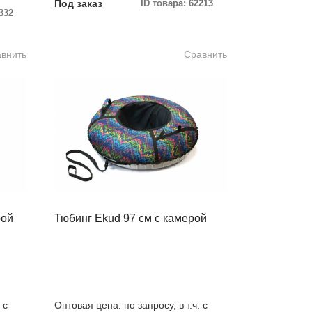
Под заказ
ID товара: 62213
332
внить
Сравнить
рой
Тюбинг Ekud 97 см с камерой
 с
Оптовая цена: по запросу, в т.ч. с