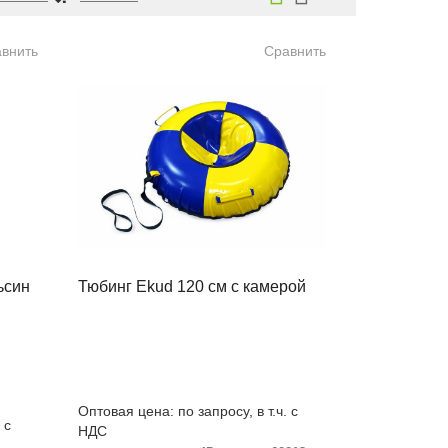
внить
Сравнить
ьсин
Тюбинг Ekud 120 см с камерой
Оптовая цена: по запросу, в т.ч. с
 с
НДС