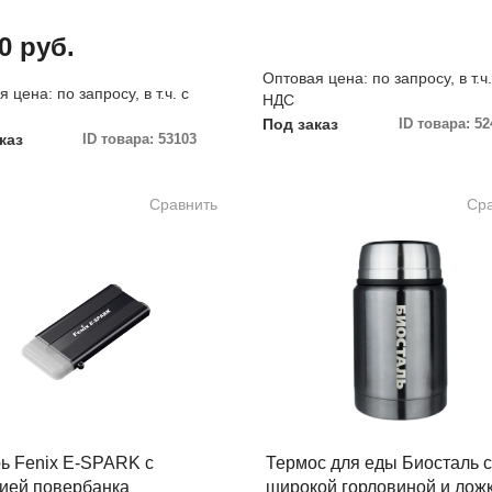
0 руб.
Оптовая цена: по запросу, в т.ч.
 цена: по запросу, в т.ч. с
НДС
Под заказ
ID товара: 52
каз
ID товара: 53103
Сравнить
Ср
ь Fenix E-SPARK с
Термос для еды Биосталь с
ией повербанка
широкой горловиной и лож