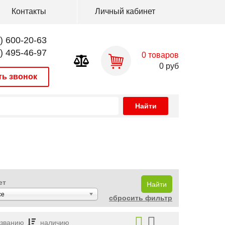
Контакты
Личный кабинет
) 600-20-63
) 495-46-97
0
товаров
0
руб
ть звонок
ет
се
сбросить фильтр
азванию
наличию