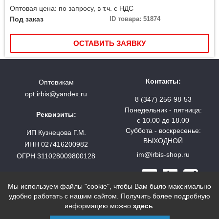
Оптовая цена: по запросу, в т.ч. с НДС
Под заказ
ID товара: 51874
ОСТАВИТЬ ЗАЯВКУ
Контакты:
Оптовикам
opt.irbis@yandex.ru
8 (347) 256-98-53
Понедельник - пятница:
Реквизиты:
с 10.00 до 18.00
Суббота - воскресенье:
ИП Кузнецова Г.М.
ВЫХОДНОЙ
ИНН 027416200982
im@irbis-shop.ru
ОГРН 311028009800128
Мы используем файлы "cookie", чтобы Вам было максимально
удобно работать с нашим сайтом. Получить более подробную
© 2000—2022 «ИРБИС интернет-магазин туристического
информацию можно
здесь
.
снаряжения»