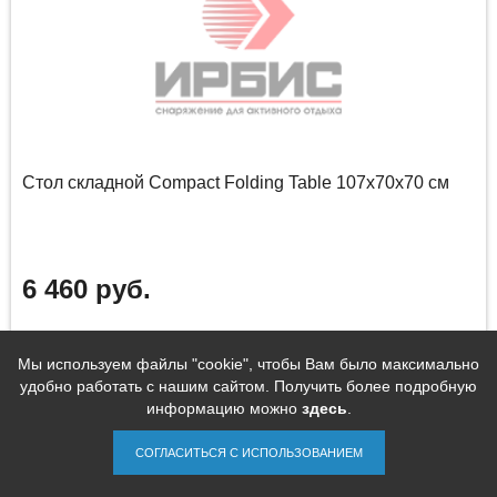
Cтол складной Compact Folding Table 107x70x70 см
6 460 руб.
Оптовая цена: по запросу, в т.ч. с НДС
Под заказ
ID товара: 77798
Мы используем файлы "cookie", чтобы Вам было максимально
удобно работать с нашим сайтом. Получить более подробную
информацию можно
здесь
.
ОСТАВИТЬ ЗАЯВКУ
СОГЛАСИТЬСЯ С ИСПОЛЬЗОВАНИЕМ
Сравнить