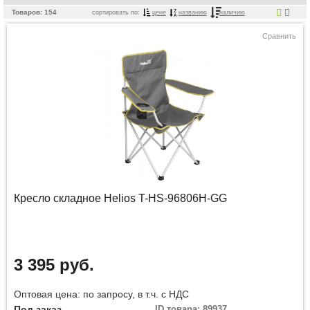
Товаров: 154
сортировать по:
цене
названию
наличию
Сравнить
Кресло складное Helios T-HS-96806H-GG
3 395 руб.
Оптовая цена: по запросу, в т.ч. с НДС
Под заказ
ID товара: 89937