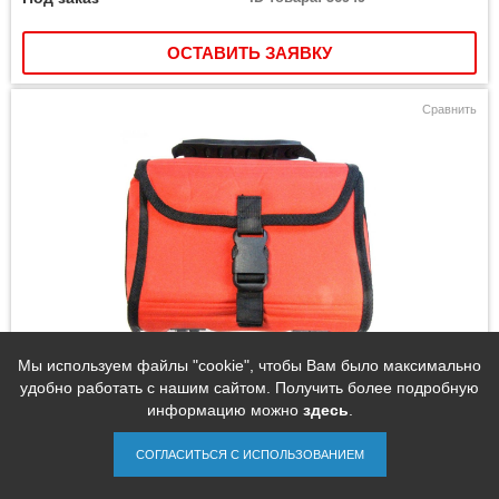
ОСТАВИТЬ ЗАЯВКУ
Сравнить
Мы используем файлы "cookie", чтобы Вам было максимально
Гермокофр Вольный Ветер Бобр 2
удобно работать с нашим сайтом. Получить более подробную
информацию можно
здесь
.
СОГЛАСИТЬСЯ С ИСПОЛЬЗОВАНИЕМ
1 990 руб.