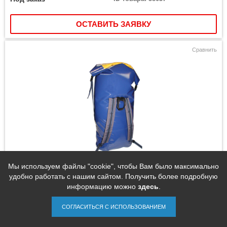
ОСТАВИТЬ ЗАЯВКУ
Сравнить
Мы используем файлы "cookie", чтобы Вам было максимально
Гермоупаковка Baseg ГР 50
удобно работать с нашим сайтом. Получить более подробную
информацию можно
здесь
.
СОГЛАСИТЬСЯ С ИСПОЛЬЗОВАНИЕМ
2 184 руб.