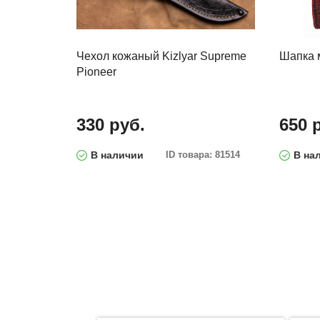
Чехол кожаный Kizlyar Supreme
Шапка
Pioneer
330 руб.
650 
В наличии
ID товара: 81514
В на