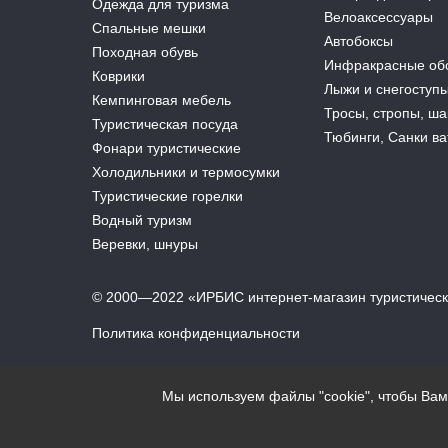
Одежда для туризма
Велоаксессуары
Спальные мешки
Автобоксы
Походная обувь
Инфракрасные об
Коврики
Лыжи и снегоступ
Кемпинговая мебель
Тросы, стропы, ш
Туристическая посуда
Тюбинги, Санки в
Фонари туристические
Холодильники и термосумки
Туристические горелки
Водный туризм
Веревки, шнуры
© 2000—2022 «ИРБИС интернет-магазин туристичес
Политика конфиденциальности
Мы используем файлы "cookie", чтобы Ва
Подписка на акции и спецпредложения
Подписываясь на рассылку, Вы принимаете условия
согл