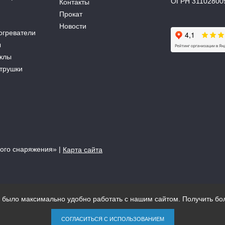
ОГРН 31102800
Контакты
Прокат
Новости
огреватели
ы
аклы
атрушки
кого снаряжения»
|
Карта сайта
м было максимально удобно работать с нашим сайтом. Получить
СОГЛАСИТЬСЯ С ИСПОЛЬЗОВАНИЕМ
ашения о конфиденциальности информации