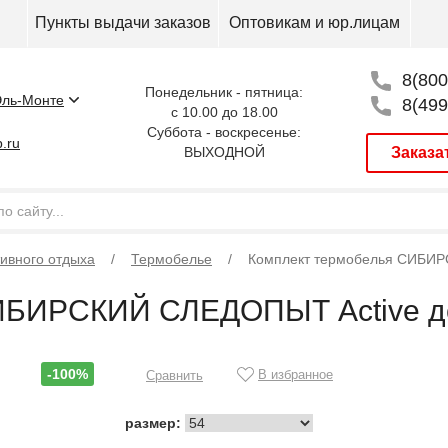
Пункты выдачи заказов
Оптовикам и юр.лицам
8(800
Понедельник - пятница:
ль-Монте
8(499
с 10.00 до 18.00
Суббота - воскресенье:
.ru
ВЫХОДНОЙ
Заказа
тивного отдыха
Термобелье
Комплект термобелья CИБИР
ИБИРСКИЙ СЛЕДОПЫТ Active до
-100%
В избранное
Сравнить
размер: