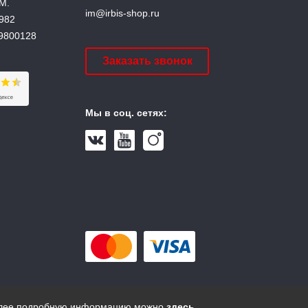
М.
im@irbis-shop.ru
982
9800128
Заказать звонок
Мы в соц. сетях:
 более подробную информацию можно
здесь
.