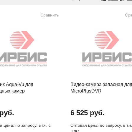
Сравнить
Сра
ик Aqua-Vu для
Видео-камера запасная дл
дных камер
MicroPlusDVR
руб.
6 525 руб.
 цена: по запросу, в т.ч. с
Оптовая цена: по запросу, в т.ч.
НДС