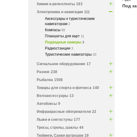
Химия и репелленты
163
Под за
Электроника и навигации
111
Аксессуары к туристическим
навигаторам
2
Компасы
65
Планшеты для карт
11
Подводные камеры
3
Радиостанции
3
Туристические навигаторы
20
Сигнальное оборудование
17
Разное
238
Рыбалка
1508
Товары для спорта и фитнеса
140
Велоаксессуары
13
Автобоксы
9
Инфракрасные обогреватели
22
Лыжи и снегоступы
177
Тросы, стропы, шаклы
44
Тюбинги, Санки ватрушки
19