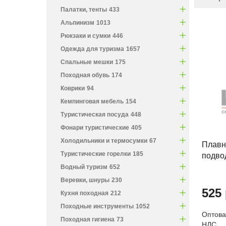
Палатки, тенты
433
Альпинизм
1013
Рюкзаки и сумки
446
Одежда для туризма
1657
Спальные мешки
175
Походная обувь
174
Коврики
94
Кемпинговая мебель
154
Туристическая посуда
448
Фонари туристические
405
Холодильники и термосумки
67
Плавн
Туристические горелки
185
подво
Водный туризм
652
Веревки, шнуры
230
525 
Кухня походная
212
Походные инструменты
1052
Оптовая
Походная гигиена
73
НДС