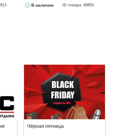
9913
В наличии
ID товара: 89851
ие
Чёрная пятница