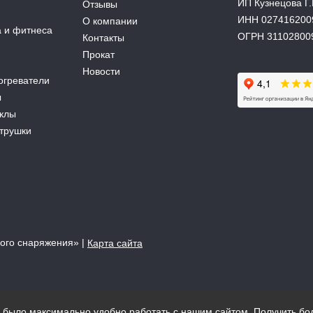
ИП Кузнецова Г.
Отзывы
ИНН 027416200
О компании
а и фитнеса
ОГРН 31102800
Контакты
Прокат
Новости
огреватели
ы
аклы
атрушки
кого снаряжения»
|
Карта сайта
м было максимально удобно работать с нашим сайтом. Получить