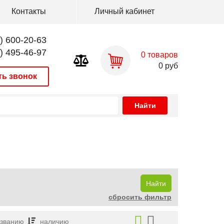
Контакты
Личный кабинет
) 600-20-63
) 495-46-97
0
товаров
0
руб
ть звонок
сбросить фильтр
азванию
наличию