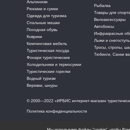
Альпинизм
Рыбалка
Рюкзаки и сумки
Товары для спорт
Одежда для туризма
Велоаксессуары
Спальные мешки
Автобоксы
Походная обувь
Инфракрасные об
Коврики
Лыжи и снегоступ
Кемпинговая мебель
Тросы, стропы, ш
Туристическая посуда
Тюбинги, Санки в
Фонари туристические
Холодильники и термосумки
Туристические горелки
Водный туризм
Веревки, шнуры
© 2000—2022 «ИРБИС интернет-магазин туристичес
Политика конфиденциальности
Мы используем файлы "cookie", чтобы Ва