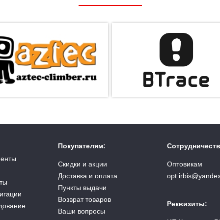
Покупателям:
Сотрудничеств
менты
Скидки и акции
Оптовикам
Доставка и оплата
opt.irbis@yandex
ты
Пункты выдачи
вигации
Возврат товаров
Реквизиты:
дование
Ваши вопросы