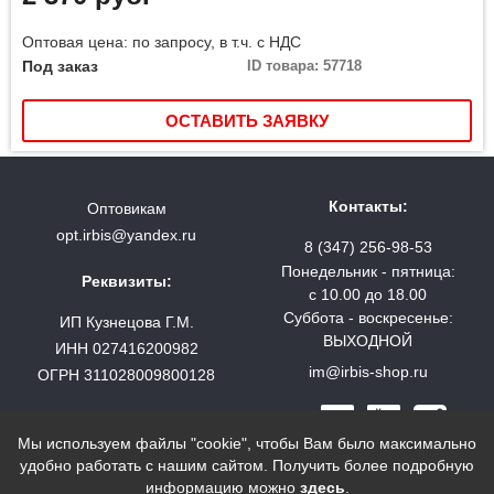
Оптовая цена: по запросу, в т.ч. с НДС
Под заказ
ID товара: 57718
ОСТАВИТЬ ЗАЯВКУ
Контакты:
Оптовикам
opt.irbis@yandex.ru
8 (347) 256-98-53
Понедельник - пятница:
Реквизиты:
с 10.00 до 18.00
Суббота - воскресенье:
ИП Кузнецова Г.М.
ВЫХОДНОЙ
ИНН 027416200982
im@irbis-shop.ru
ОГРН 311028009800128
Мы используем файлы "cookie", чтобы Вам было максимально
удобно работать с нашим сайтом. Получить более подробную
© 2000—2022 «ИРБИС интернет-магазин туристического
информацию можно
здесь
.