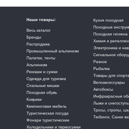
Наши товары:
Кухня походная
Походные инстру
Весь каталог
Походная гигиена
Бренды
Химия и репеллен
Распродажа
Электроника и на
Промышленный альпинизм
Сигнальное обору
Палатки, тенты
Разное
Альпинизм
Рыбалка
Рюкзаки и сумки
Товары для спорт
Одежда для туризма
Велоаксессуары
Спальные мешки
Автобоксы
Походная обувь
Инфракрасные об
Коврики
Лыжи и снегоступ
Кемпинговая мебель
Тросы, стропы, ш
Туристическая посуда
Тюбинги, Санки в
Фонари туристические
Холодильники и термосумки