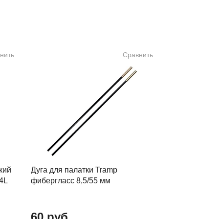
нить
Сравнить
кий
Дуга для палатки Tramp
4L
фибергласс 8,5/55 мм
60 руб.