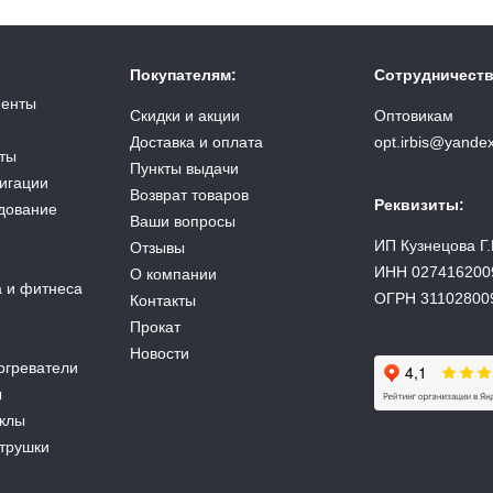
Покупателям:
Сотрудничеств
менты
Скидки и акции
Оптовикам
Доставка и оплата
opt.irbis@yandex
ты
Пункты выдачи
вигации
Возврат товаров
Реквизиты:
дование
Ваши вопросы
ИП Кузнецова Г.
Отзывы
ИНН 027416200
О компании
а и фитнеса
ОГРН 31102800
Контакты
Прокат
Новости
огреватели
ы
аклы
атрушки