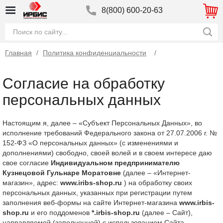
8(800) 600-20-63
Главная
/
Политика конфиденциальности
Согласие на обработку
персональных данных
Настоящим я, далее – «Субъект Персональных Данных», во
исполнение требований Федерального закона от 27.07.2006 г. №
152-ФЗ «О персональных данных» (с изменениями и
дополнениями) свободно, своей волей и в своем интересе даю
свое согласие
Индивидуальном предпринимателю
Кузнецовой Гульнаре Моратовне
(далее – «Интернет-
магазин», адрес:
www
.
iribs
-
shop
.
ru
) на обработку своих
персональных данных, указанных при регистрации путем
заполнения веб-формы на сайте Интернет-магазина
www
.
irbis
-
shop
.
ru
и его поддоменов
*.
irbis
-
shop
.
ru
(далее – Сайт),
направляемой (заполненной) с использованием Сайта.