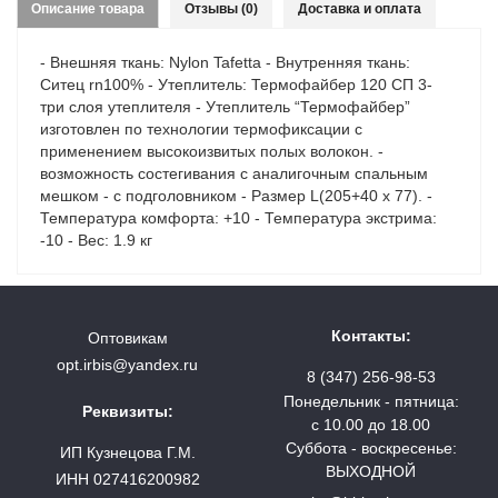
Описание товара
Отзывы (0)
Доставка и оплата
- Внешняя ткань: Nylon Tafetta - Внутренняя ткань:
Ситец rn100% - Утеплитель: Термофайбер 120 СП 3-
три слоя утеплителя - Утеплитель “Термофайбер”
изготовлен по технологии термофиксации с
применением высокоизвитых полых волокон. -
возможность состегивания с аналигочным спальным
мешком - с подголовником - Размер L(205+40 х 77). -
Температура комфорта: +10 - Температура экстрима:
-10 - Вес: 1.9 кг
Контакты:
Оптовикам
opt.irbis@yandex.ru
8 (347) 256-98-53
Понедельник - пятница:
Реквизиты:
с 10.00 до 18.00
Суббота - воскресенье:
ИП Кузнецова Г.М.
ВЫХОДНОЙ
ИНН 027416200982