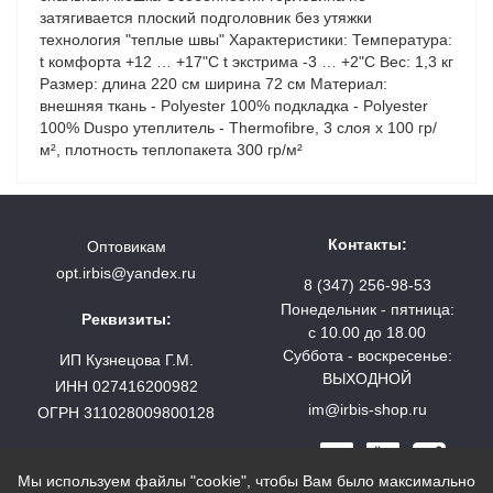
затягивается плоский подголовник без утяжки
технология "теплые швы" Характеристики: Температура:
t комфорта +12 … +17"C t экстрима -3 … +2"C Вес: 1,3 кг
Размер: длина 220 см ширина 72 см Материал:
внешняя ткань - Polyester 100% подкладка - Polyester
100% Duspo утеплитель - Thermofibre, 3 слоя х 100 гр/
м², плотность теплопакета 300 гр/м²
Контакты:
Оптовикам
opt.irbis@yandex.ru
8 (347) 256-98-53
Понедельник - пятница:
Реквизиты:
с 10.00 до 18.00
Суббота - воскресенье:
ИП Кузнецова Г.М.
ВЫХОДНОЙ
ИНН 027416200982
im@irbis-shop.ru
ОГРН 311028009800128
Мы используем файлы "cookie", чтобы Вам было максимально