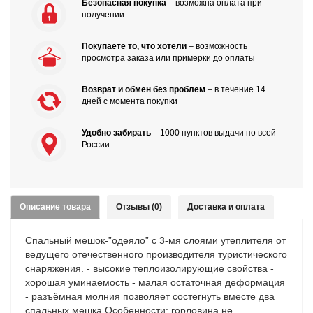
Безопасная покупка
– возможна оплата при
получении
Покупаете то, что хотели
– возможность
просмотра заказа или примерки до оплаты
Возврат и обмен без проблем
– в течение 14
дней с момента покупки
Удобно забирать
– 1000 пунктов выдачи по всей
России
Описание товара
Отзывы (0)
Доставка и оплата
Cпальный мешок-”одеяло” с 3-мя слоями утеплителя от
ведущего отечественного производителя туристического
снаряжения. - высокие теплоизолирующие свойства -
хорошая уминаемость - малая остаточная деформация
- разъёмная молния позволяет состегнуть вместе два
спальных мешка Особенности: горловина не