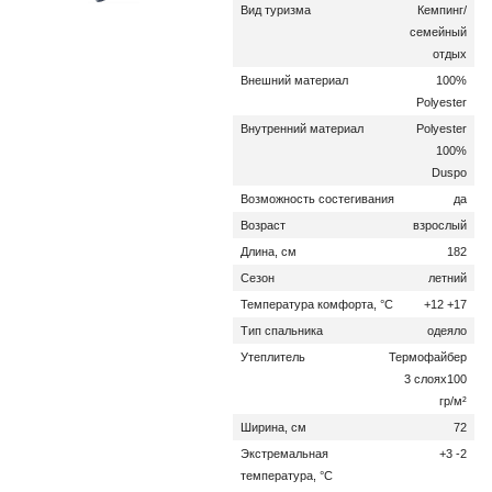
Вид туризма
Кемпинг/
семейный
отдых
Внешний материал
100%
Polyester
Внутренний материал
Polyester
100%
Duspo
Возможность состегивания
да
Возраст
взрослый
Длина, см
182
Сезон
летний
Температура комфорта, °C
+12 +17
Тип спальника
одеяло
Утеплитель
Термофайбер
3 слоях100
гр/м²
Ширина, см
72
Экстремальная
+3 -2
температура, °C