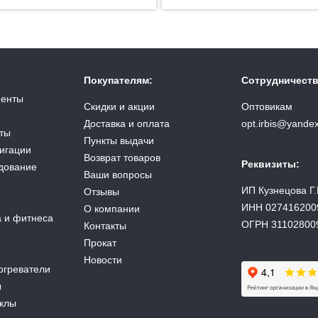
Покупателям:
Сотрудничеств
менты
Скидки и акции
Оптовикам
Доставка и оплата
opt.irbis@yandex
ты
Пункты выдачи
вигации
Возврат товаров
Реквизиты:
дование
Ваши вопросы
ИП Кузнецова Г.
Отзывы
ИНН 027416200
О компании
а и фитнеса
ОГРН 31102800
Контакты
Прокат
Новости
огреватели
ы
аклы