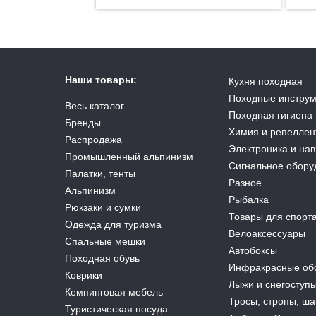
Наши товары:
Кухня походная
Походные инстру
Весь каталог
Походная гигиена
Бренды
Химия и репеллен
Распродажа
Электроника и на
Промышленный альпинизм
Сигнальное обору
Палатки, тенты
Разное
Альпинизм
Рыбалка
Рюкзаки и сумки
Товары для спорт
Одежда для туризма
Велоаксессуары
Спальные мешки
Автобоксы
Походная обувь
Инфракрасные об
Коврики
Лыжи и снегоступ
Кемпинговая мебель
Тросы, стропы, ш
Туристическая посуда