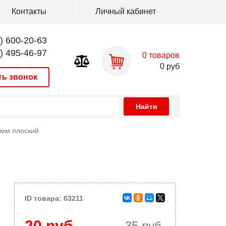
Контакты
Личный кабинет
) 600-20-63
) 495-46-97
0
товаров
0
руб
ть звонок
 мм плоский
ID товара: 63211
20 руб.
35 руб.