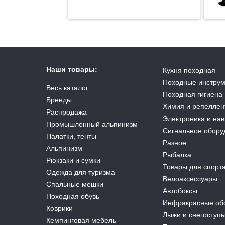
Наши товары:
Кухня походная
Походные инстру
Весь каталог
Походная гигиена
Бренды
Химия и репеллен
Распродажа
Электроника и на
Промышленный альпинизм
Сигнальное обору
Палатки, тенты
Разное
Альпинизм
Рыбалка
Рюкзаки и сумки
Товары для спорт
Одежда для туризма
Велоаксессуары
Спальные мешки
Автобоксы
Походная обувь
Инфракрасные об
Коврики
Лыжи и снегоступ
Кемпинговая мебель