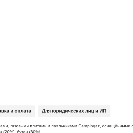
авка и оплата
Для юридических лиц и ИП
пами, газовыми плитами и паяльниками Campingaz, оснащёнными с
 (20%), бутан (80%).