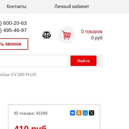
Контакты
Личный кабинет
) 600-20-63
) 495-46-97
0
товаров
0
руб
ть звонок
inGaz CV 300 PLUS
ID товара: 61180
410 руб.