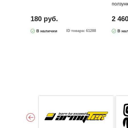
ползунк
180 руб.
2 46
В наличии
ID товара: 61288
В на